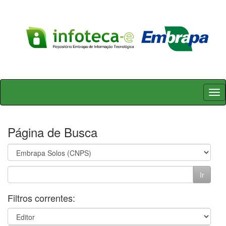
Skip
navigation
Página de Busca
Filtros correntes: