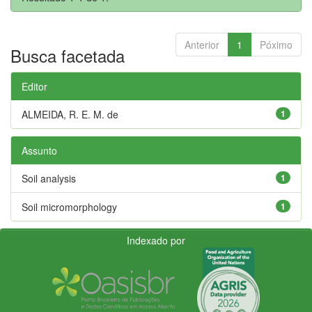
Anterior
1
Póximo
Busca facetada
Editor
ALMEIDA, R. E. M. de
1
Assunto
Soil analysis
1
Soil micromorphology
1
Indexado por