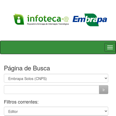
Skip
navigation
Página de Busca
Filtros correntes: