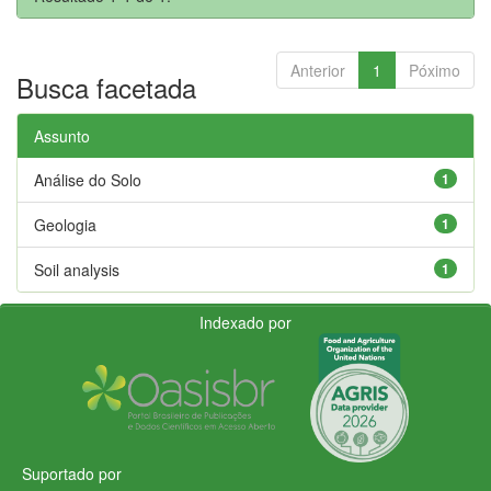
Anterior
1
Póximo
Busca facetada
Assunto
Análise do Solo
1
Geologia
1
Soil analysis
1
Indexado por
Suportado por