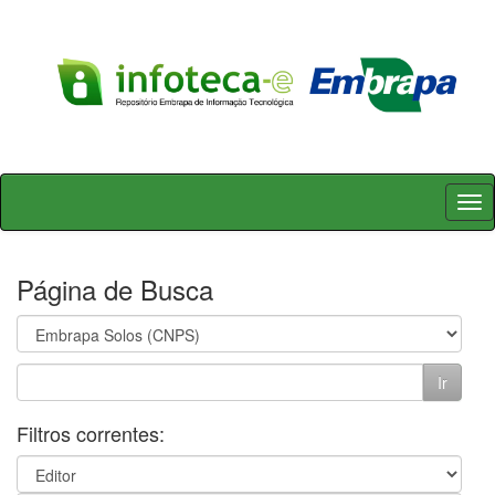
Skip
navigation
Página de Busca
Filtros correntes: