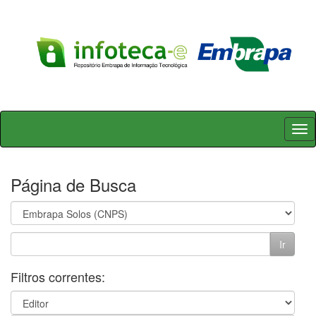
Skip
navigation
Página de Busca
Filtros correntes: