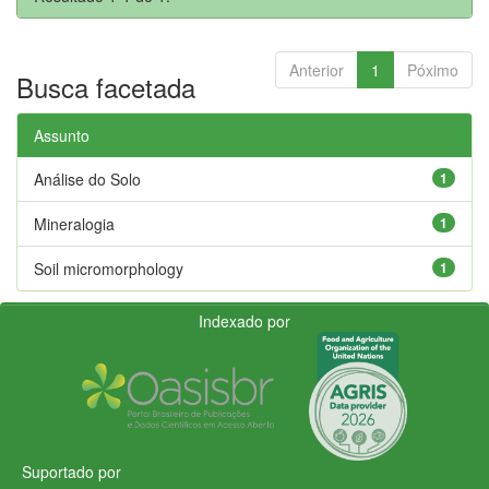
Anterior
1
Póximo
Busca facetada
Assunto
Análise do Solo
1
Mineralogia
1
Soil micromorphology
1
Indexado por
Suportado por