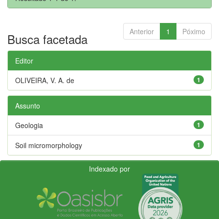
Anterior
1
Póximo
Busca facetada
Editor
OLIVEIRA, V. A. de
1
Assunto
Geologia
1
Soil micromorphology
1
Indexado por