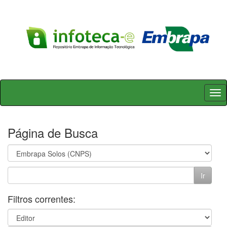
Skip
navigation
Página de Busca
Filtros correntes: