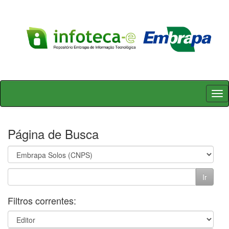
Skip
navigation
Página de Busca
Filtros correntes: