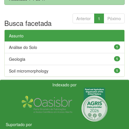
Anterior
1
Póximo
Busca facetada
Assunto
Análise do Solo
1
Geologia
1
Soil micromorphology
1
Indexado por
Suportado por