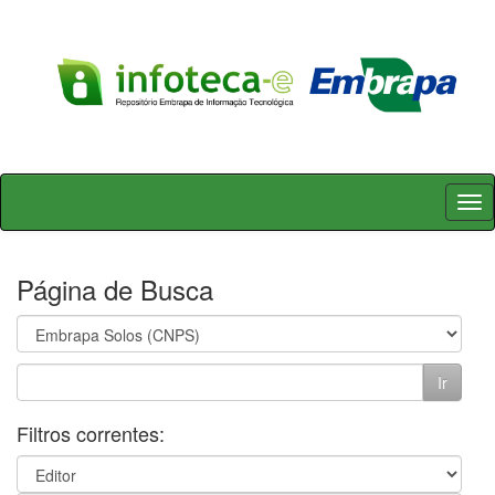
Skip
navigation
Página de Busca
Filtros correntes: