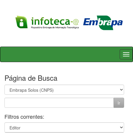
Skip
navigation
Página de Busca
Filtros correntes: