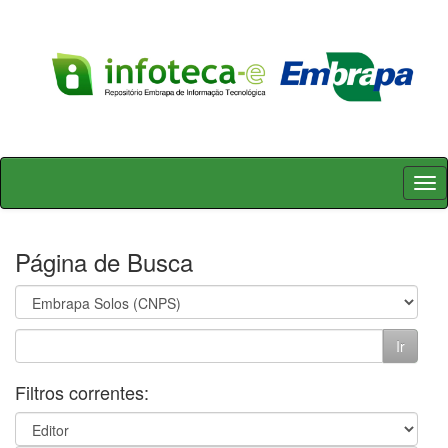
Skip
navigation
Página de Busca
Filtros correntes: