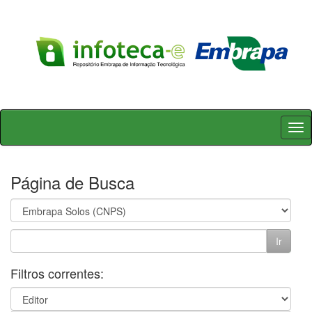
Skip
navigation
Página de Busca
Filtros correntes: