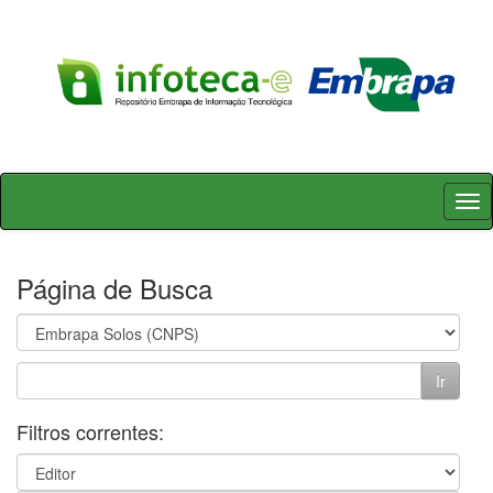
Skip
navigation
Página de Busca
Filtros correntes: