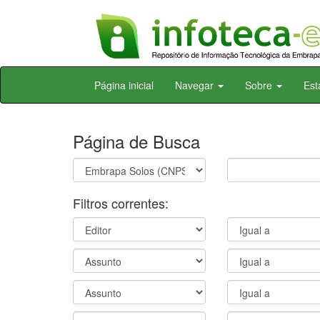
Skip
Página inicial
Navegar
Sobre
Est
navigation
Página de Busca
Filtros correntes: