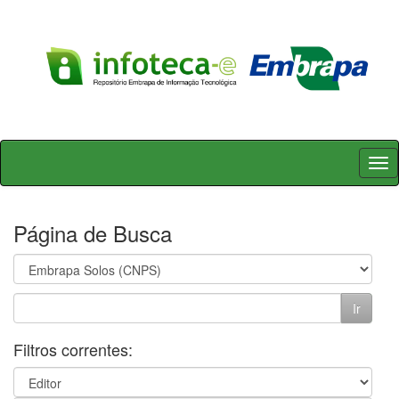
Skip
navigation
Página de Busca
Filtros correntes: