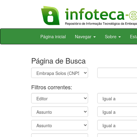
Skip
Página inicial
Navegar
Sobre
Est
navigation
Página de Busca
Filtros correntes: