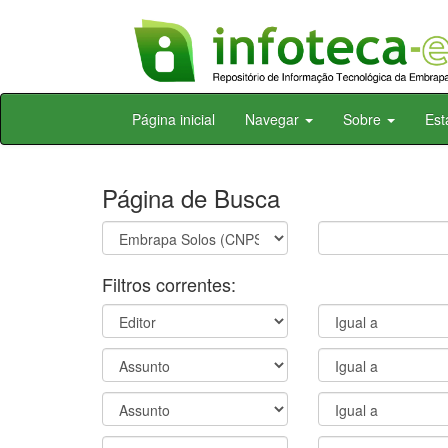
Skip
Página inicial
Navegar
Sobre
Est
navigation
Página de Busca
Filtros correntes: