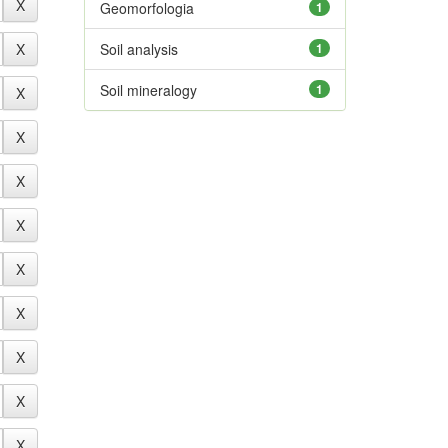
Geomorfologia
1
Soil analysis
1
Soil mineralogy
1