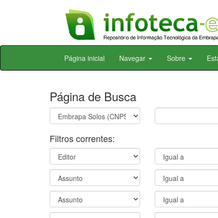
Skip
Página inicial
Navegar
Sobre
Est
navigation
Página de Busca
Filtros correntes: