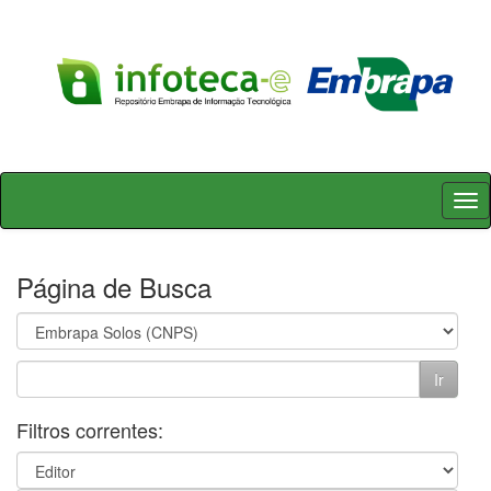
Skip
navigation
Página de Busca
Filtros correntes: