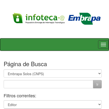
Skip
navigation
Página de Busca
Filtros correntes: