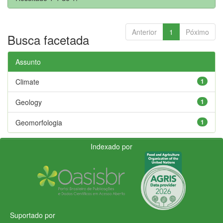
Anterior
1
Póximo
Busca facetada
Assunto
Climate
1
Geology
1
Geomorfologia
1
Indexado por
Suportado por