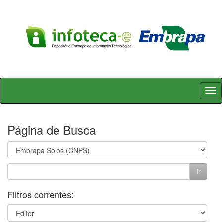
Skip
navigation
Página de Busca
Filtros correntes: