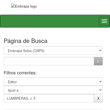
Skip
navigation
Página de Busca
Filtros correntes: