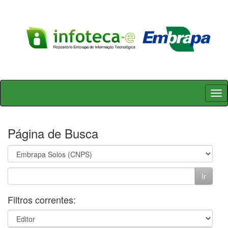
Skip
navigation
Página de Busca
Filtros correntes: