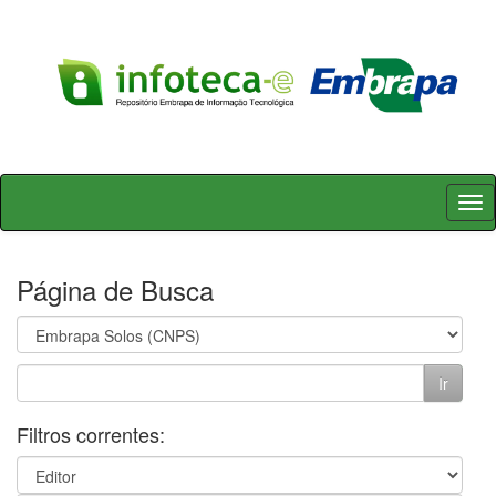
Skip
navigation
Página de Busca
Filtros correntes: