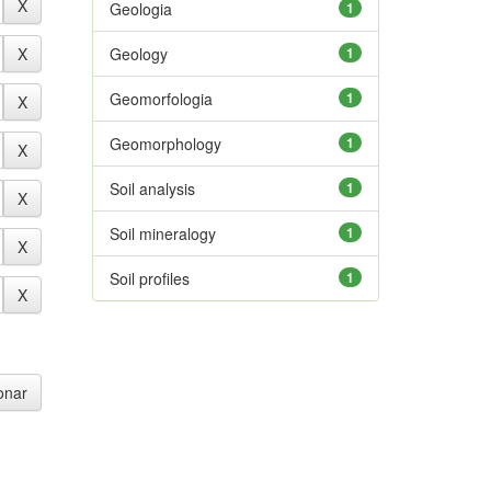
Geologia
1
Geology
1
Geomorfologia
1
Geomorphology
1
Soil analysis
1
Soil mineralogy
1
Soil profiles
1