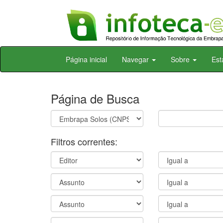
Skip
Página inicial
Navegar
Sobre
Est
navigation
Página de Busca
Filtros correntes: