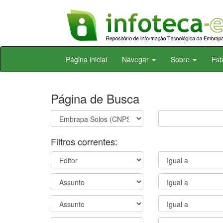
Skip
Página inicial
Navegar
Sobre
Est
navigation
Página de Busca
Filtros correntes: