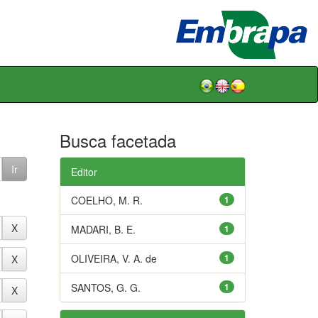
Busca facetada
Editor
COELHO, M. R.
1
MADARI, B. E.
1
OLIVEIRA, V. A. de
1
SANTOS, G. G.
1