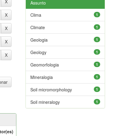
Assunto
Clima
1
Climate
1
Geologia
1
Geology
1
Geomorfologia
1
Mineralogia
1
Soil micromorphology
1
Soil mineralogy
1
tor(es)