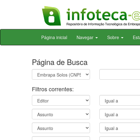
Skip
Página inicial
Navegar
Sobre
Est
navigation
Página de Busca
Filtros correntes: