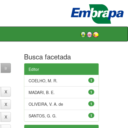
Busca facetada
Editor
COELHO, M. R.
1
MADARI, B. E.
1
OLIVEIRA, V. A. de
1
SANTOS, G. G.
1