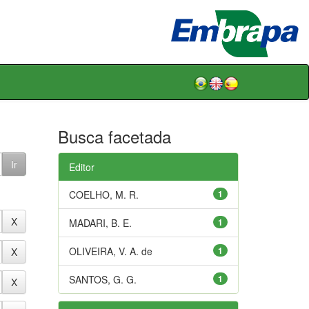
Busca facetada
Editor
COELHO, M. R.
1
MADARI, B. E.
1
OLIVEIRA, V. A. de
1
SANTOS, G. G.
1