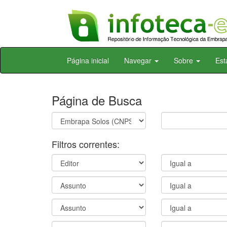
Skip
Página inicial
Navegar
Sobre
Est
navigation
Página de Busca
Filtros correntes: