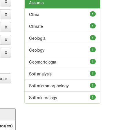
Assunto
Clima
1
Climate
1
Geologia
1
Geology
1
Geomorfologia
1
Soil analysis
1
Soil micromorphology
1
Soil mineralogy
1
tor(es)