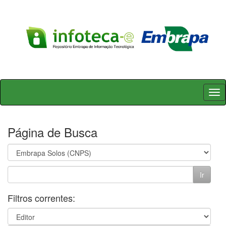
Skip
navigation
Página de Busca
Filtros correntes: