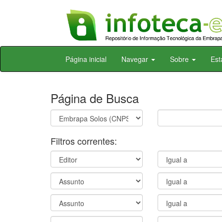
Skip
Página inicial
Navegar
Sobre
Est
navigation
Página de Busca
Filtros correntes: