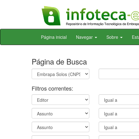
Skip
Página inicial
Navegar
Sobre
Est
navigation
Página de Busca
Filtros correntes: