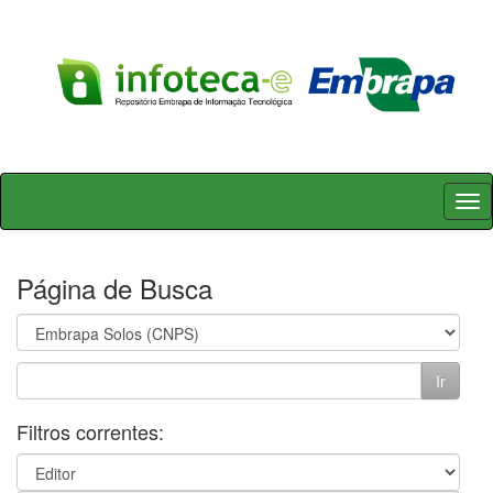
Skip
navigation
Página de Busca
Filtros correntes: