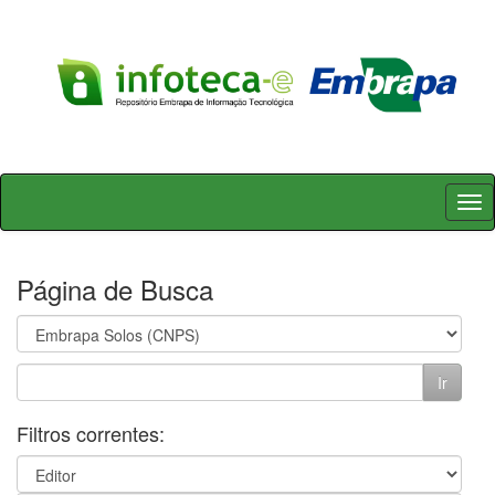
Skip
navigation
Página de Busca
Filtros correntes: