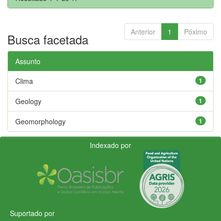
Anterior
1
Póximo
Busca facetada
Assunto
Clima
1
Geology
1
Geomorphology
1
Indexado por
Suportado por