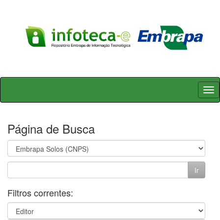
Skip
navigation
Página de Busca
Filtros correntes: