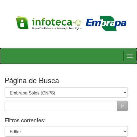
Skip
navigation
Página de Busca
Filtros correntes: