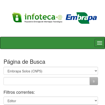
Skip
navigation
Página de Busca
Filtros correntes: