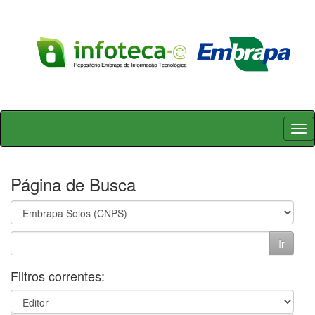
Skip
navigation
Página de Busca
Filtros correntes: