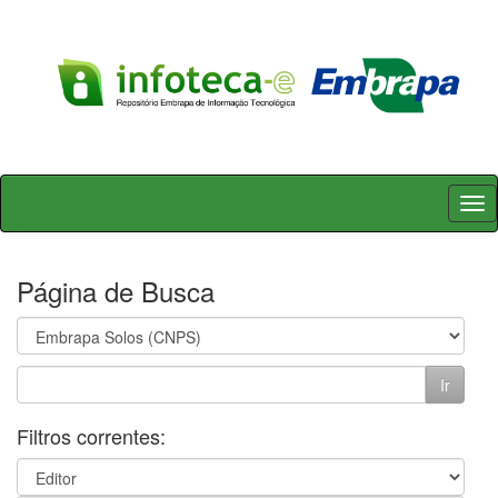
Skip
navigation
Página de Busca
Filtros correntes: