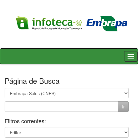
Skip
navigation
Página de Busca
Filtros correntes: