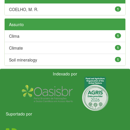
COELHO, M. R.
1
Assunto
Clima
1
Climate
1
Soil mineralogy
1
Indexado por
Suportado por