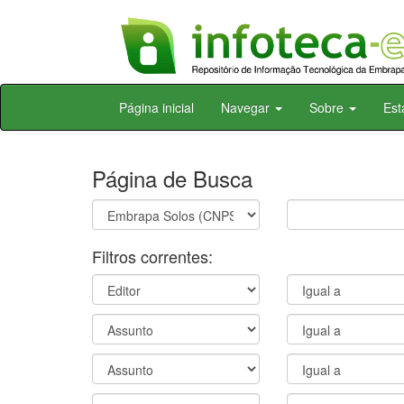
Skip
Página inicial
Navegar
Sobre
Est
navigation
Página de Busca
Filtros correntes: