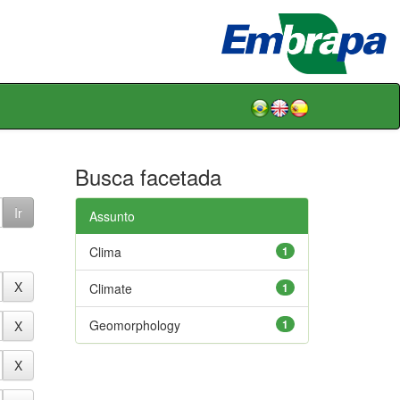
Busca facetada
Assunto
Clima
1
Climate
1
Geomorphology
1