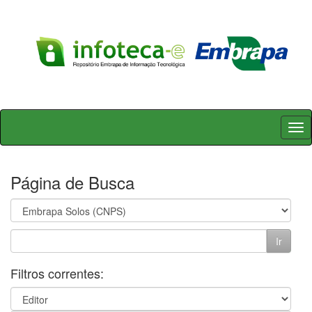
Skip
navigation
Página de Busca
Filtros correntes: