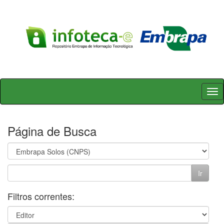
Skip
navigation
Página de Busca
Filtros correntes: