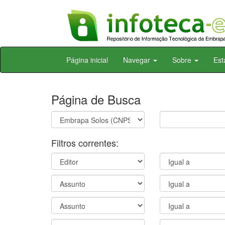
Skip
Página inicial
Navegar
Sobre
Est
navigation
Página de Busca
Filtros correntes: