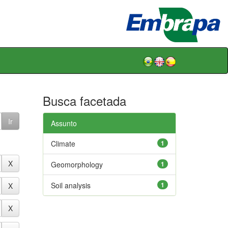
Busca facetada
Assunto
Climate
1
Geomorphology
1
Soil analysis
1