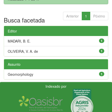
Anterior
1
Póximo
Busca facetada
Editor
MADARI, B. E.
1
OLIVEIRA, V. A. de
1
Assunto
Geomorphology
1
Indexado por