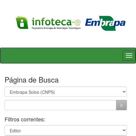
Skip
navigation
Página de Busca
Filtros correntes: