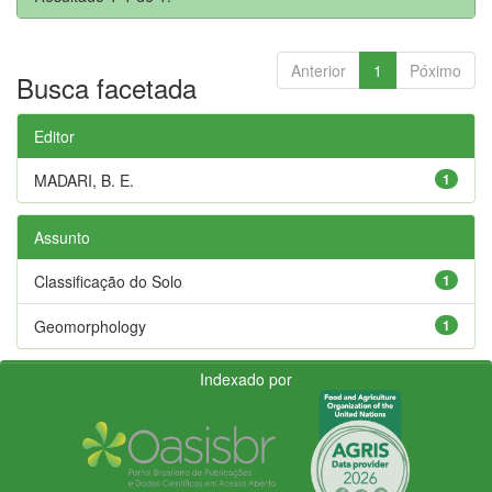
Anterior
1
Póximo
Busca facetada
Editor
MADARI, B. E.
1
Assunto
Classificação do Solo
1
Geomorphology
1
Indexado por