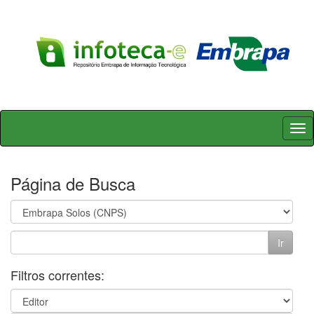
Skip
navigation
Página de Busca
Filtros correntes: