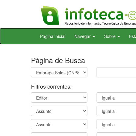
Skip
Página inicial
Navegar
Sobre
Est
navigation
Página de Busca
Filtros correntes: