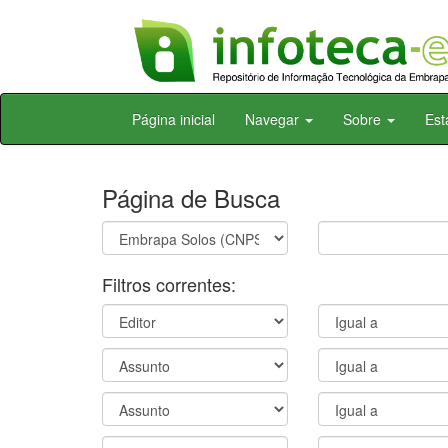
Skip
Página inicial
Navegar
Sobre
Est
navigation
Página de Busca
Filtros correntes: