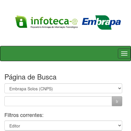
Skip
navigation
Página de Busca
Filtros correntes: