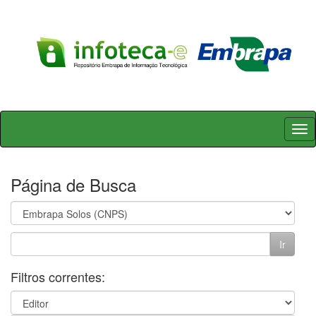
Skip
navigation
Página de Busca
Filtros correntes: