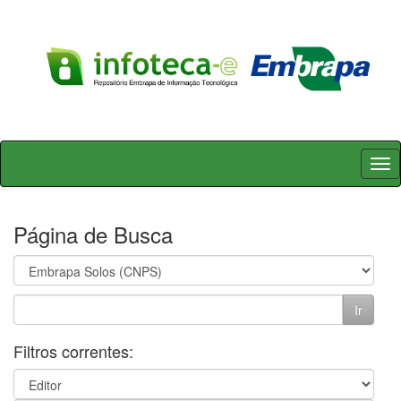
Skip
navigation
Página de Busca
Filtros correntes: