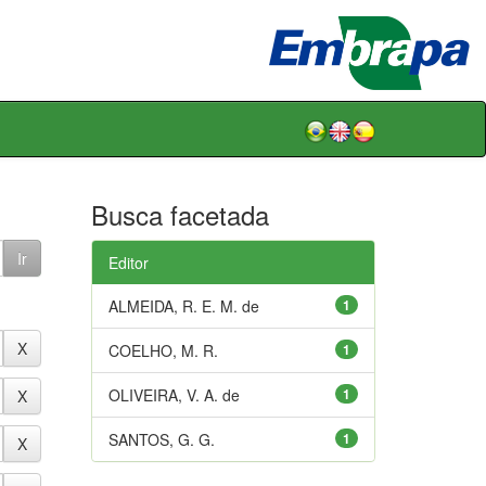
Busca facetada
Editor
ALMEIDA, R. E. M. de
1
COELHO, M. R.
1
OLIVEIRA, V. A. de
1
SANTOS, G. G.
1