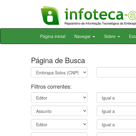
Skip
Página inicial
Navegar
Sobre
Est
navigation
Página de Busca
Filtros correntes: